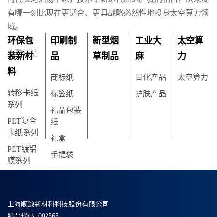
有哪一刻比现在更适合、更具战略必然性地投身太空算力领
域。
环保包
印刷制
新型烟
工业大
太空算
查看详情
装新材
品
草制品
麻
力
料
商标纸
日化产品
太空算力
转移卡纸
标签纸
护肤产品
系列
礼品包装
PET复合
纸
卡纸系列
礼盒
PET镀铝
手提袋
膜系列
上海顺灏新材料科技股份有限公司
股票代码 002565