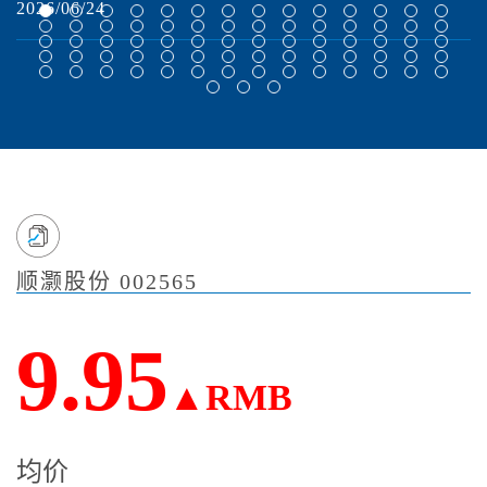
2026/06/24
2
顺灏股份 002565
9.95
▲RMB
均价