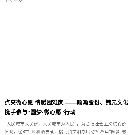
坚实一步。
区
“
顺
及
、
点亮微心愿 情暖困难家 ——顺灏股份、锦元文化
携手参与“圆梦·微心愿”行动
“人民城市人民建，人民城市为人民”，为弘扬社会主义核心价
1
值观，促进社区和谐友爱，桃浦镇文明办启动2025年“圆梦·微