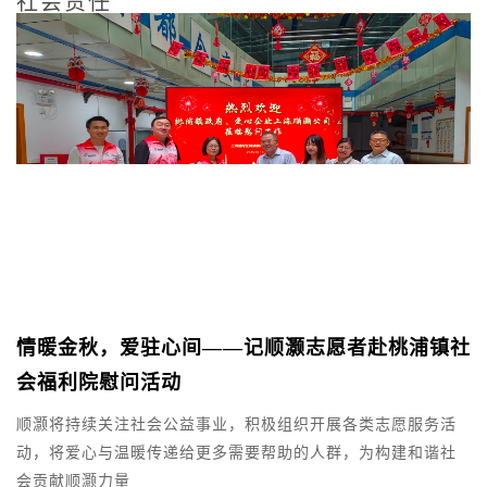
社会责任
情暖金秋，爱驻心间——记顺灏志愿者赴桃浦镇社
会福利院慰问活动
在
5
型
顺灏将持续关注社会公益事业，积极组织开展各类志愿服务活
精
主
动，将爱心与温暖传递给更多需要帮助的人群，为构建和谐社
弘
副
会贡献顺灏力量