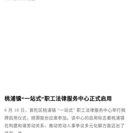
，
会
桃浦镇“一站式”职工法律服务中心正式启用​
2
6 月 18 日，普陀区桃浦镇 “一站式” 职工法律服务中心举行揭
祝
牌启用仪式，顺灏股份应邀参加。该中心的启用标志着桃浦镇
创
在构建和谐劳动关系、推动劳动人事争议多元化解方面迈出了
书