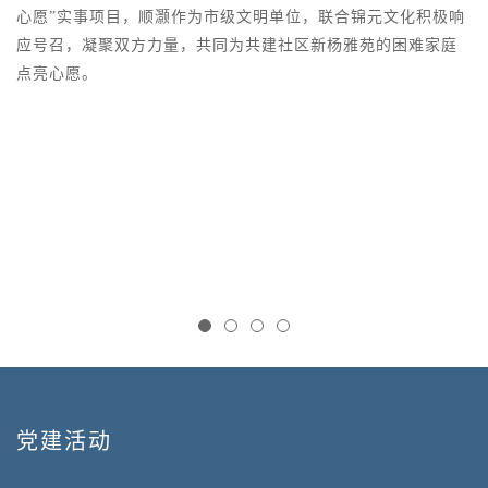
1
心愿”实事项目，顺灏作为市级文明单位，联合锦元文化积极响
海
应号召，凝聚双方力量，共同为共建社区新杨雅苑的困难家庭
日
点亮心愿。
党建活动