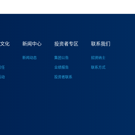
文化
新闻中心
投资者专区
联系我们
新闻动态
集团公告
招贤纳士
责任
业绩报告
联系方式
活动
投资者联系