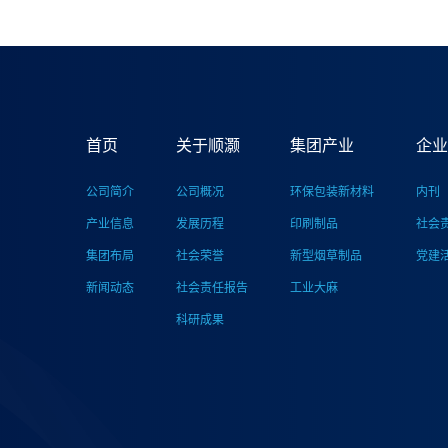
首页
关于顺灏
集团产业
企业
公司简介
公司概况
环保包装新材料
内刊
产业信息
发展历程
印刷制品
社会
集团布局
社会荣誉
新型烟草制品
党建
新闻动态
社会责任报告
工业大麻
科研成果