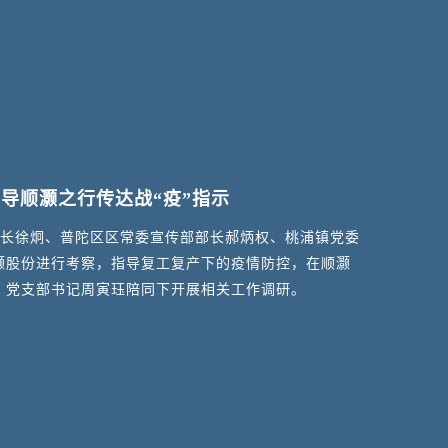
导顺灏之行传达战“疫”指示
青春心
部长徐炯、普陀区区常委宣传部部长郝炳权、桃浦镇党委
积极向
灏股份进行考察，指导复工复产下的疫情防控，在顺灏
华丽的
、党支部书记周寅珏陪同下开展相关工作调研。